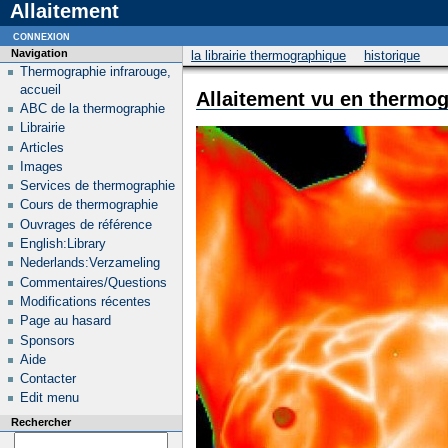
Allaitement
connexion
Navigation
la librairie thermographique
historique
Thermographie infrarouge,
accueil
Allaitement vu en thermo
ABC de la thermographie
Librairie
Articles
Images
Services de thermographie
Cours de thermographie
Ouvrages de référence
English:Library
Nederlands:Verzameling
Commentaires/Questions
Modifications récentes
Page au hasard
Sponsors
Aide
Contacter
Edit menu
Rechercher