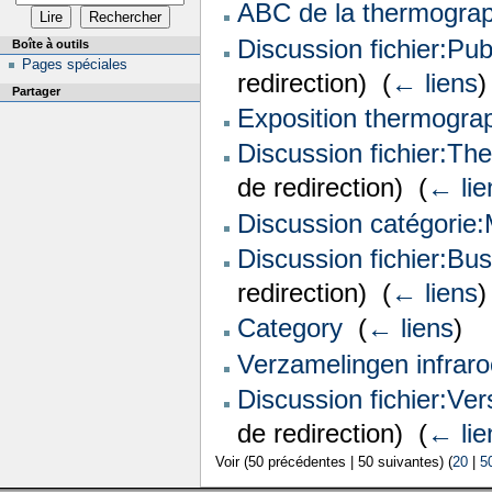
ABC de la thermograp
Discussion fichier:Pu
Boîte à outils
Pages spéciales
redirection) ‎
(
← liens
)
Partager
Exposition thermogra
Discussion fichier:Th
de redirection) ‎
(
← lie
Discussion catégorie
Discussion fichier:B
redirection) ‎
(
← liens
)
Category
‎
(
← liens
)
Verzamelingen infraro
Discussion fichier:Ve
de redirection) ‎
(
← lie
Voir (50 précédentes | 50 suivantes) (
20
|
5