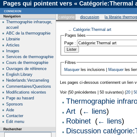
Pages qui pointent vers « Catégorie:Thermal a
connexion
Navigation
catégorie
discussion
la librairie thermo
Thermographie infrarouge,
accueil
←
Catégorie:Thermal art
ABC de la thermographie
Pages liées
Librairie
Page :
Articles
Images
Services de thermographie
Filtres
Cours de thermographie
Ouvrages de référence
Masquer
les inclusions |
Masquer
les lie
English:Library
Nederlands:Verzameling
Les pages ci-dessous contiennent un lien 
Commentaires/Questions
Modifications récentes
Voir (50 précédentes | 50 suivantes) (
20
|
5
Page au hasard
Thermographie infrar
Sponsors
Art
‎
(
← liens
)
Aide
Contacter
Robinet
‎
(
← liens
)
Edit menu
Discussion catégorie:
Rechercher