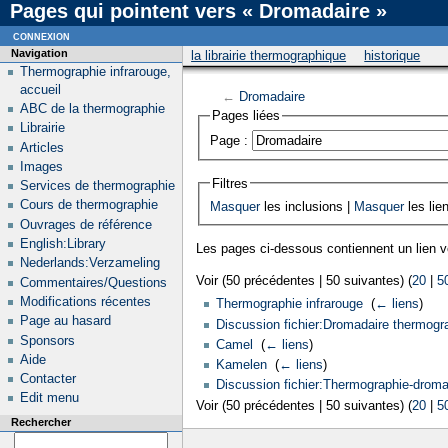
Pages qui pointent vers « Dromadaire »
connexion
Navigation
la librairie thermographique
historique
Thermographie infrarouge,
accueil
←
Dromadaire
ABC de la thermographie
Pages liées
Librairie
Page :
Articles
Images
Filtres
Services de thermographie
Cours de thermographie
Masquer
les inclusions |
Masquer
les lie
Ouvrages de référence
English:Library
Les pages ci-dessous contiennent un lien 
Nederlands:Verzameling
Voir (50 précédentes | 50 suivantes) (
20
|
5
Commentaires/Questions
Modifications récentes
Thermographie infrarouge
‎
(
← liens
)
Page au hasard
Discussion fichier:Dromadaire thermogra
Sponsors
Camel
‎
(
← liens
)
Aide
Kamelen
‎
(
← liens
)
Contacter
Discussion fichier:Thermographie-droma
Edit menu
Voir (50 précédentes | 50 suivantes) (
20
|
5
Rechercher