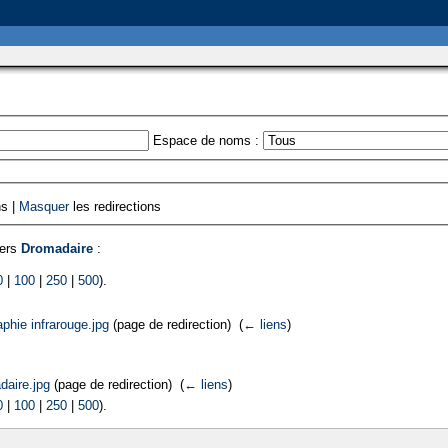
Espace de noms :
ns |
Masquer
les redirections
vers
Dromadaire
:
0
|
100
|
250
|
500
).
phie infrarouge.jpg
(page de redirection) ‎
(
← liens
)
daire.jpg
(page de redirection) ‎
(
← liens
)
0
|
100
|
250
|
500
).