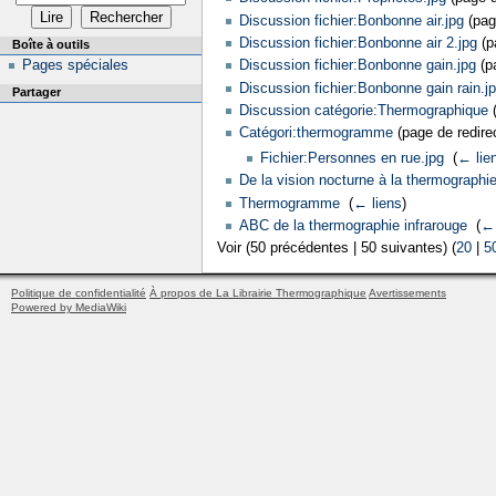
Discussion fichier:Bonbonne air.jpg
(page
Discussion fichier:Bonbonne air 2.jpg
(pa
Boîte à outils
Pages spéciales
Discussion fichier:Bonbonne gain.jpg
(pa
Discussion fichier:Bonbonne gain rain.j
Partager
Discussion catégorie:Thermographique
(
Catégori:thermogramme
(page de redirec
Fichier:Personnes en rue.jpg
‎
(
← lie
De la vision nocturne à la thermographi
Thermogramme
‎
(
← liens
)
ABC de la thermographie infrarouge
‎
(
← 
Voir (50 précédentes | 50 suivantes) (
20
|
5
Politique de confidentialité
À propos de La Librairie Thermographique
Avertissements
Powered by MediaWiki