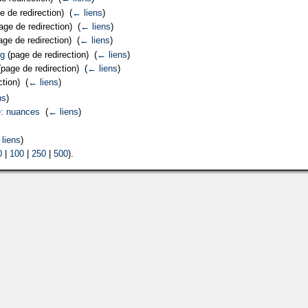
 de redirection) ‎
(
← liens
)
ge de redirection) ‎
(
← liens
)
ge de redirection) ‎
(
← liens
)
pg
(page de redirection) ‎
(
← liens
)
page de redirection) ‎
(
← liens
)
tion) ‎
(
← liens
)
ns
)
e: nuances
‎
(
← liens
)
liens
)
0
|
100
|
250
|
500
).