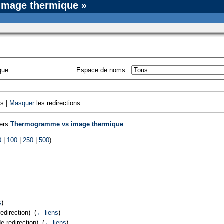
image thermique »
Espace de noms :
ns |
Masquer
les redirections
vers
Thermogramme vs image thermique
:
0
|
100
|
250
|
500
).
s
)
edirection) ‎
(
← liens
)
 redirection) ‎
(
← liens
)