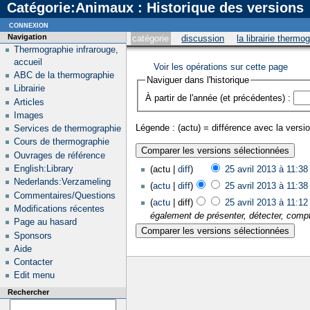
Catégorie:Animaux : Historique des versions
connexion
Navigation
catégorie
discussion
la librairie thermo
Thermographie infrarouge,
accueil
Voir les opérations sur cette page
ABC de la thermographie
Naviguer dans l'historique
Librairie
À partir de l'année (et précédentes) :
Articles
Images
Légende : (actu) = différence avec la versio
Services de thermographie
Cours de thermographie
Ouvrages de référence
English:Library
(actu |
diff
)
25 avril 2013 à 11:38
Nederlands:Verzameling
(
actu
|
diff
)
25 avril 2013 à 11:38
Commentaires/Questions
(
actu
| diff)
25 avril 2013 à 11:12
Modifications récentes
également de présenter, détecter, comp
Page au hasard
Sponsors
Aide
Contacter
Edit menu
Rechercher