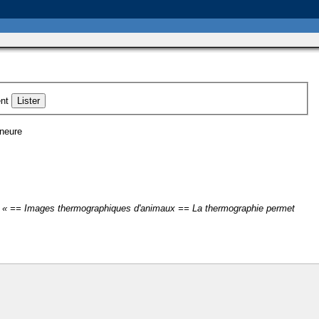
nt
ineure
 « == Images thermographiques d'animaux == La thermographie permet