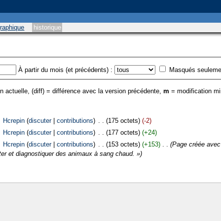
graphique
historique
À partir du mois (et précédents) :
Masqués seuleme
n actuelle, (diff) = différence avec la version précédente,
m
= modification m
‎
Hcrepin
(
discuter
|
contributions
)
‎
. .
(175 octets)
(-2)
‎
Hcrepin
(
discuter
|
contributions
)
‎
. .
(177 octets)
(+24)
‎
Hcrepin
(
discuter
|
contributions
)
‎
. .
(153 octets)
(+153)
‎
. .
(Page créée avec
ter et diagnostiquer des animaux à sang chaud. »)