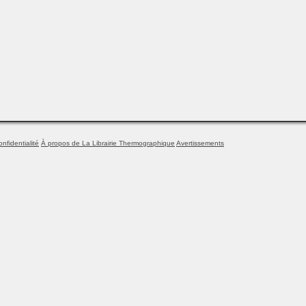
onfidentialité
À propos de La Librairie Thermographique
Avertissements