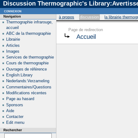
Discussion Thermographic's Library:Avertis
connexion
Navigation
à propos
discussion
la librairie thermo
Thermographie infrarouge,
accueil
Page de redirection
ABC de la thermographie
Accueil
Librairie
Articles
Images
Services de thermographie
Cours de thermographie
Ouvrages de référence
English:Library
Nederlands:Verzameling
Commentaires/Questions
Modifications récentes
Page au hasard
Sponsors
Aide
Contacter
Edit menu
Rechercher