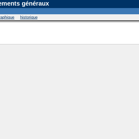
sements généraux
graphique
historique