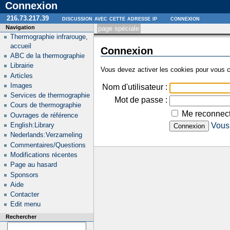
Connexion
216.73.217.39
discussion avec cette adresse ip
connexion
Navigation
page spéciale
Thermographie infrarouge,
accueil
Connexion
ABC de la thermographie
Librairie
Vous devez activer les cookies pour vous c
Articles
Images
Nom d'utilisateur :
Services de thermographie
Mot de passe :
Cours de thermographie
Me reconnect
Ouvrages de référence
English:Library
Vous 
Nederlands:Verzameling
Commentaires/Questions
Modifications récentes
Page au hasard
Sponsors
Aide
Contacter
Edit menu
Rechercher