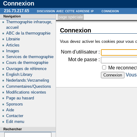
Connexion
216.73.217.65
discussion avec cette adresse ip
connexion
Navigation
page spéciale
Thermographie infrarouge,
accueil
Connexion
ABC de la thermographie
Librairie
Vous devez activer les cookies pour vous c
Articles
Images
Nom d'utilisateur :
Services de thermographie
Mot de passe :
Cours de thermographie
Me reconnect
Ouvrages de référence
English:Library
Vous 
Nederlands:Verzameling
Commentaires/Questions
Modifications récentes
Page au hasard
Sponsors
Aide
Contacter
Edit menu
Rechercher