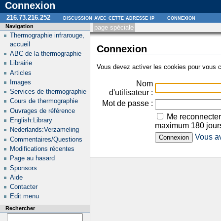
Connexion
216.73.216.252
discussion avec cette adresse ip
connexion
Navigation
page spéciale
Thermographie infrarouge,
accueil
Connexion
ABC de la thermographie
Librairie
Vous devez activer les cookies pour vous c
Articles
Images
Nom
Services de thermographie
d'utilisateur :
Cours de thermographie
Mot de passe :
Ouvrages de référence
Me reconnecter
English:Library
maximum 180 jour
Nederlands:Verzameling
Vous av
Commentaires/Questions
Modifications récentes
Page au hasard
Sponsors
Aide
Contacter
Edit menu
Rechercher