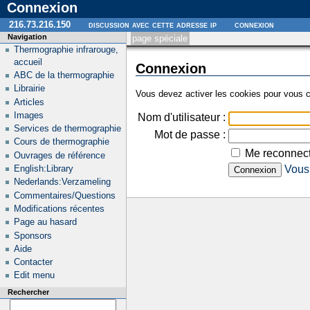
Connexion
216.73.216.150
discussion avec cette adresse ip
connexion
Navigation
page spéciale
Thermographie infrarouge,
accueil
Connexion
ABC de la thermographie
Librairie
Vous devez activer les cookies pour vous c
Articles
Images
Nom d'utilisateur :
Services de thermographie
Mot de passe :
Cours de thermographie
Me reconnect
Ouvrages de référence
English:Library
Vous 
Nederlands:Verzameling
Commentaires/Questions
Modifications récentes
Page au hasard
Sponsors
Aide
Contacter
Edit menu
Rechercher