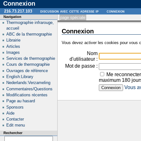
Connexion
216.73.217.103
discussion avec cette adresse ip
connexion
Navigation
page spéciale
Thermographie infrarouge,
accueil
Connexion
ABC de la thermographie
Librairie
Vous devez activer les cookies pour vous c
Articles
Images
Nom
Services de thermographie
d'utilisateur :
Cours de thermographie
Mot de passe :
Ouvrages de référence
Me reconnecter
English:Library
maximum 180 jour
Nederlands:Verzameling
Vous av
Commentaires/Questions
Modifications récentes
Page au hasard
Sponsors
Aide
Contacter
Edit menu
Rechercher