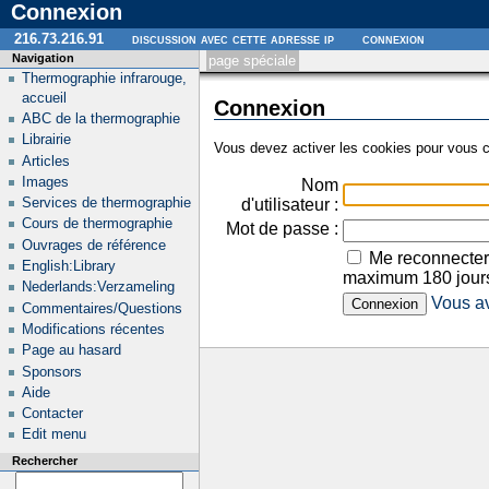
Connexion
216.73.216.91
discussion avec cette adresse ip
connexion
Navigation
page spéciale
Thermographie infrarouge,
accueil
Connexion
ABC de la thermographie
Librairie
Vous devez activer les cookies pour vous c
Articles
Images
Nom
Services de thermographie
d'utilisateur :
Cours de thermographie
Mot de passe :
Ouvrages de référence
Me reconnecter
English:Library
maximum 180 jour
Nederlands:Verzameling
Vous av
Commentaires/Questions
Modifications récentes
Page au hasard
Sponsors
Aide
Contacter
Edit menu
Rechercher