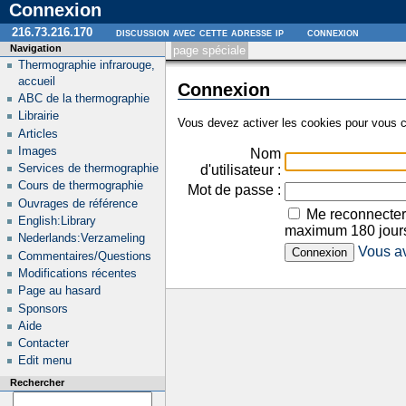
Connexion
216.73.216.170
discussion avec cette adresse ip
connexion
Navigation
page spéciale
Thermographie infrarouge,
accueil
Connexion
ABC de la thermographie
Librairie
Vous devez activer les cookies pour vous c
Articles
Images
Nom
Services de thermographie
d'utilisateur :
Cours de thermographie
Mot de passe :
Ouvrages de référence
Me reconnecter
English:Library
maximum 180 jour
Nederlands:Verzameling
Vous av
Commentaires/Questions
Modifications récentes
Page au hasard
Sponsors
Aide
Contacter
Edit menu
Rechercher