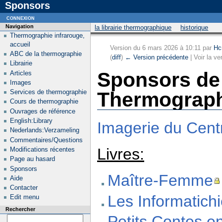
Sponsors
connexion
Navigation
la librairie thermographique
historique
Thermographie infrarouge,
accueil
Version du 6 mars 2026 à 10:11 par
Hc
ABC de la thermographie
(
diff
)
← Version précédente
| Voir la ve
Librairie
Sponsors de 
Articles
Images
Services de thermographie
Thermograp
Cours de thermographie
Ouvrages de référence
English:Library
Imagerie du Cent
Nederlands:Verzameling
Commentaires/Questions
Livres:
Modifications récentes
Page au hasard
Sponsors
Maître-Femme
Aide
Contacter
Les Informatich
Edit menu
Rechercher
Petits Contes e