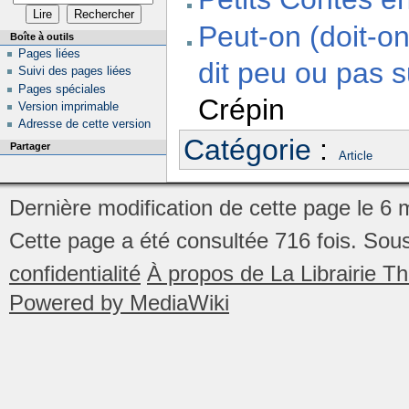
Peut-on (doit-o
Boîte à outils
Pages liées
dit peu ou pas s
Suivi des pages liées
Pages spéciales
Crépin
Version imprimable
Adresse de cette version
Catégorie
:
Partager
Article
Dernière modification de cette page le 6 
Cette page a été consultée 716 fois.
Sous
confidentialité
À propos de La Librairie 
Powered by MediaWiki