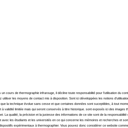
 un cours de thermographie infrarouge, il décline toute responsabilité pour l'utilisation du cont
z utiliser les moyens de contact mis à disposition. Sont ici développées les notions d'utilis
que la technique évolue sans cesse et que certaines données sont suceptibles, à tout moment
t à validité limitée mais qui seront conservés à titre historique. sont exposés ici des images
. La qualité, la précision et la justesse des informations de ce site sont de la responsabilité
t avec les étudiants et les universités en ce qui concerne les mémoires et recherches et s
positifs expérimentaux à thermographier. Vous pouvez donc considérer ce website comme en 