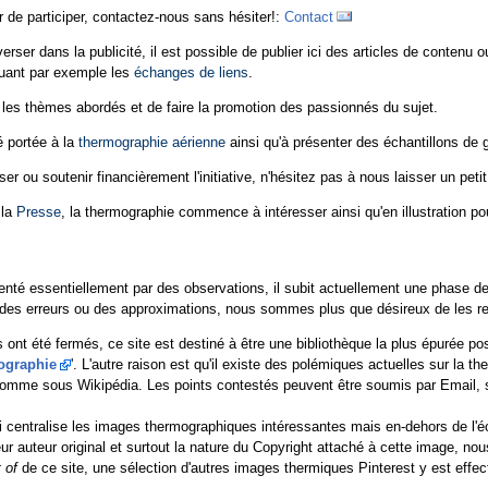
r de participer, contactez-nous sans hésiter!:
Contact
rser dans la publicité, il est possible de publier ici des articles de contenu o
quant par exemple les
échanges de liens
.
 les thèmes abordés et de faire la promotion des passionnés du sujet.
é portée à la
thermographie aérienne
ainsi qu'à présenter des échantillons de
 ou soutenir financièrement l'initiative, n'hésitez pas à nous laisser un peti
 la
Presse
, la thermographie commence à intéresser ainsi qu'en illustration po
enté essentiellement par des observations, il subit actuellement une phase de 
es erreurs ou des approximations, nous sommes plus que désireux de les rect
nt été fermés, ce site est destiné à être une bibliothèque la plus épurée p
ographie
'. L'autre raison est qu'il existe des polémiques actuelles sur la t
 comme sous Wikipédia. Les points contestés peuvent être soumis par Email,
 centralise les images thermographiques intéressantes mais en-dehors de l'éc
eur auteur original et surtout la nature du Copyright attaché à cette image, n
 of
de ce site, une sélection d'autres images thermiques Pinterest y est effec