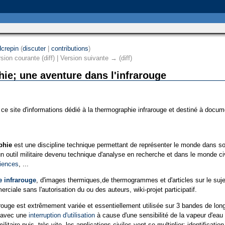
crepin
(
discuter
|
contributions
)
rsion courante (diff) | Version suivante → (diff)
hie; une aventure dans l'infrarouge
ce site d'informations dédié à la thermographie infrarouge et destiné à docume
phie
est une discipline technique permettant de représenter le monde dans so
n outil militaire devenu technique d'analyse en recherche et dans le monde civi
iences
, ...
 infrarouge
, d'images thermiques,de thermogrammes et d'articles sur le suje
rciale sans l'autorisation du ou des auteurs, wiki-projet participatif.
rouge est extrêmement variée et essentiellement utilisée sur 3 bandes de long
s avec une
interruption d'utilisation
à cause d'une sensibilité de la vapeur d'eau q
ilitaire puis, très vite, les applications civiles vont se multiplier: identificat