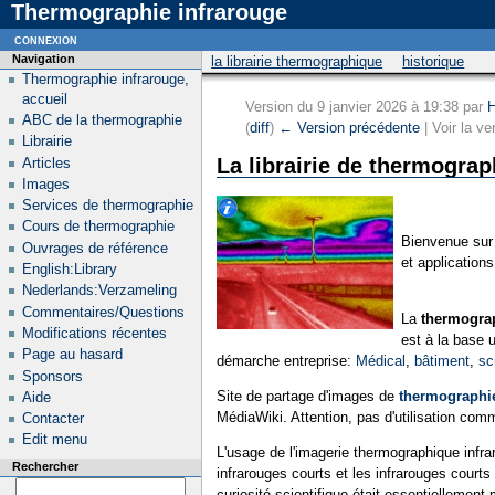
Thermographie infrarouge
connexion
Navigation
la librairie thermographique
historique
Thermographie infrarouge,
accueil
Version du 9 janvier 2026 à 19:38 par
H
ABC de la thermographie
(
diff
)
← Version précédente
| Voir la ve
Librairie
La librairie de thermograp
Articles
Images
Services de thermographie
Cours de thermographie
Bienvenue sur 
Ouvrages de référence
et applications
English:Library
Nederlands:Verzameling
Commentaires/Questions
La
thermogra
Modifications récentes
est à la base u
Page au hasard
démarche entreprise:
Médical
,
bâtiment
,
sc
Sponsors
Site de partage d'images de
thermographie
Aide
MédiaWiki. Attention, pas d'utilisation comme
Contacter
Edit menu
L'usage de l'imagerie thermographique infra
Rechercher
infrarouges courts et les infrarouges court
curiosité scientifique était essentiellement m