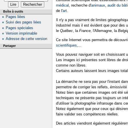
médical
, recherche d'
animaux
,
audit du bât
de l'
art
.
Boîte à outils
Pages liées
Il n'y a pas vraiment de limites géographiq
Suivi des pages liées
industriel mais il est évident que pour des
Pages spéciales
le
Québec
, la
France
, l'Allemagne, la
Belgi
Version imprimable
Adresse de cette version
Ce site Internet vous permettra de découvri
scientifiques
,...
Partager
Vous pouvez naviguer soit en choisissant u
Les images ici présentes sont libres de dro
comme non libres.
Certains auteurs laissent leurs images totale
La démarche ne sera pas pour l'instant dan
permettre de corriger les reflets, émissivit
Notez bien que certaines images ont été sél
techniques ne présente pas toujours un inté
d'utiliser la photographie infrarouge dans c
Notez également que pour ceux qui désirent 
faire valider ses compétences réelles.
Des articles viendront également régulièreme