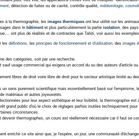
iment
, détection de fuites ou de cavité, contrôle qualité,
météorologie
,
cosmol
ues à la thermographie, les
images thermiques
ont leur utilité sur les anima
 usages dans le
bâtiment
et plus particulièrement la partie
isolation
, des pay
que
,... ont plus de réalités et de contrastes que Tahiti, voir aussi les exempl
r les
définitions
, les
principes de fonctionnement et d'utilisation
, des
images é
ne des catégories, soit par une recherche.
it sauf usage commercial qui exigera un accord du ou des auteurs d'article ou
ment libres de droit voire libre de droit pour le secteur artistique limité au d
s un sens purement scientifique mais essentiellement basé sur l'empirisme, l
é de matériaux et autres joyeusetés.
ectionnées pour leur aspect esthétique et leur lisibilité, la thermographie es
rêt grand public d'où le choix de réglages parfois inutiles techniquement pour 
ertaines circonstances.
devenir thermographes, un cours est réellement nécessaire car il faut se confro
nt enrichir ce site ainsi que, je l'espère, un jour, une communauté d'échange 