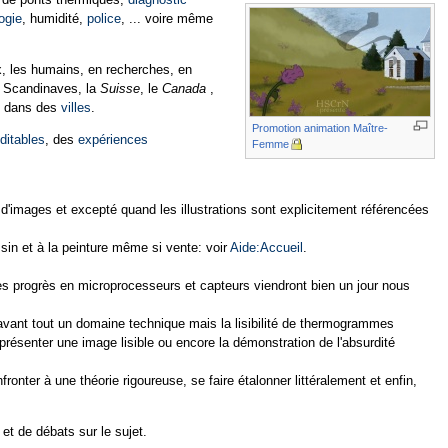
ogie
, humidité,
police
, ... voire même
ux, les humains, en recherches, en
s Scandinaves, la
Suisse
, le
Canada
,
es dans des
villes
.
Promotion animation Maître-
ditables
, des
expériences
Femme
 d'images et excepté quand les illustrations sont explicitement référencées
essin et à la peinture même si vente: voir
Aide:Accueil
.
es progrès en microprocesseurs et capteurs viendront bien un jour nous
t avant tout un domaine technique mais la lisibilité de thermogrammes
présenter une image lisible ou encore la démonstration de l'absurdité
nter à une théorie rigoureuse, se faire étalonner littéralement et enfin,
et de débats sur le sujet.