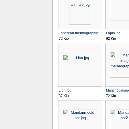
Lapereau-thermographie...
Lapin.jpg
72 Kio
62 Kio
Lion.jpg
Manchot imager
37 Kio
72 Kio