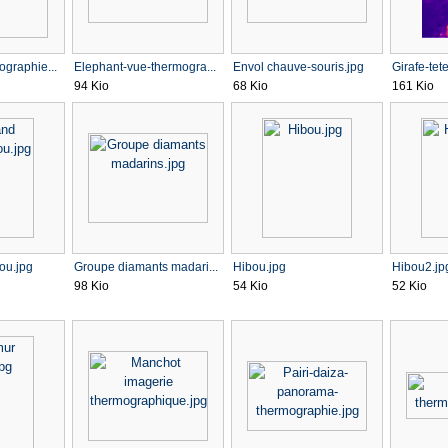
ographie...
Elephant-vue-thermogra...
Envol chauve-souris.jpg
Girafe-tet
94 Kio
68 Kio
161 Kio
ou.jpg
Groupe diamants madari...
Hibou.jpg
Hibou2.jp
98 Kio
54 Kio
52 Kio