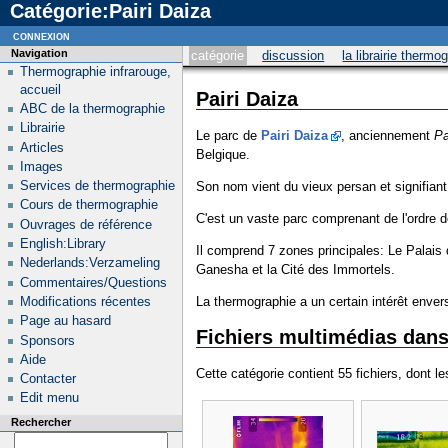
Catégorie:Pairi Daiza
connexion
Navigation
catégorie
discussion
la librairie thermo
Thermographie infrarouge,
accueil
Pairi Daiza
ABC de la thermographie
Librairie
Le parc de
Pairi Daiza
, anciennement
Pa
Articles
Belgique.
Images
Services de thermographie
Son nom vient du vieux persan et signifian
Cours de thermographie
C'est un vaste parc comprenant de l'ordre 
Ouvrages de référence
English:Library
Il comprend 7 zones principales: Le Palais
Nederlands:Verzameling
Ganesha et la Cité des Immortels.
Commentaires/Questions
Modifications récentes
La thermographie a un certain intérêt enver
Page au hasard
Fichiers multimédias dans 
Sponsors
Aide
Cette catégorie contient 55 fichiers, dont l
Contacter
Edit menu
Rechercher