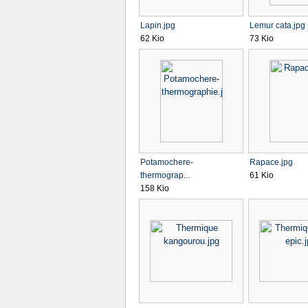
Lapin.jpg
Lemur cata.jpg
62 Kio
73 Kio
Potamochere-
Rapace.jpg
thermograp...
61 Kio
158 Kio