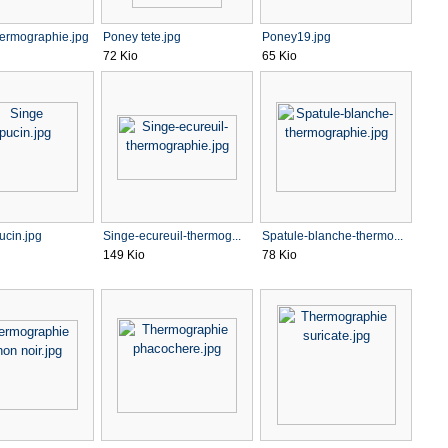
hermographie.jpg
Poney tete.jpg
Poney19.jpg
72 Kio
65 Kio
ucin.jpg
Singe-ecureuil-thermog...
Spatule-blanche-thermo...
149 Kio
78 Kio