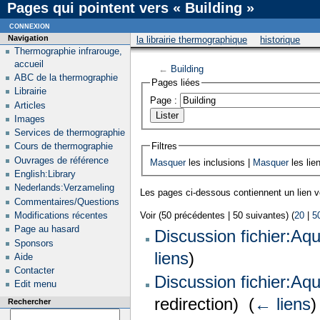
Pages qui pointent vers « Building »
connexion
Navigation
la librairie thermographique
historique
Thermographie infrarouge,
accueil
←
Building
ABC de la thermographie
Pages liées
Librairie
Page :
Articles
Images
Services de thermographie
Filtres
Cours de thermographie
Ouvrages de référence
Masquer
les inclusions |
Masquer
les lie
English:Library
Nederlands:Verzameling
Les pages ci-dessous contiennent un lien 
Commentaires/Questions
Modifications récentes
Voir (50 précédentes | 50 suivantes) (
20
|
5
Page au hasard
Discussion fichier:Aq
Sponsors
liens
)
Aide
Contacter
Discussion fichier:Aq
Edit menu
redirection) ‎
(
← liens
)
Rechercher