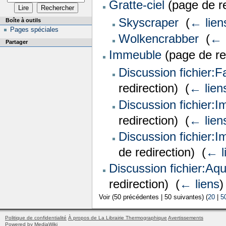
Gratte-ciel
(page de re
Skyscraper
‎
(
← lien
Boîte à outils
Pages spéciales
Wolkencrabber
‎
(
← 
Partager
Immeuble
(page de red
Discussion fichier:
redirection) ‎
(
← lien
Discussion fichier:
redirection) ‎
(
← lien
Discussion fichier:
de redirection) ‎
(
← l
Discussion fichier:Aq
redirection) ‎
(
← liens
)
Voir (50 précédentes | 50 suivantes) (
20
|
5
Politique de confidentialité
À propos de La Librairie Thermographique
Avertissements
Powered by MediaWiki