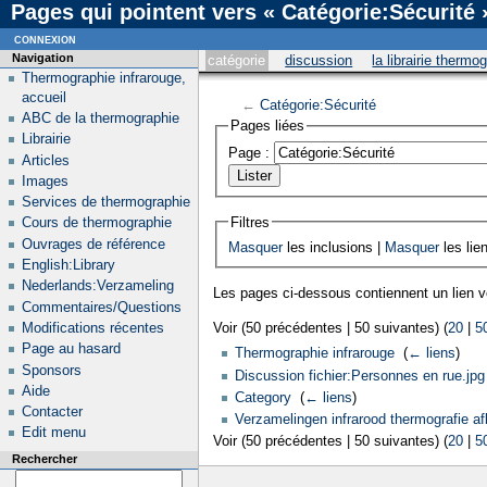
Pages qui pointent vers « Catégorie:Sécurité 
connexion
Navigation
catégorie
discussion
la librairie thermo
Thermographie infrarouge,
accueil
←
Catégorie:Sécurité
ABC de la thermographie
Pages liées
Librairie
Page :
Articles
Images
Services de thermographie
Filtres
Cours de thermographie
Ouvrages de référence
Masquer
les inclusions |
Masquer
les lie
English:Library
Nederlands:Verzameling
Les pages ci-dessous contiennent un lien 
Commentaires/Questions
Modifications récentes
Voir (50 précédentes | 50 suivantes) (
20
|
5
Page au hasard
Thermographie infrarouge
‎
(
← liens
)
Sponsors
Discussion fichier:Personnes en rue.jpg
Aide
Category
‎
(
← liens
)
Contacter
Verzamelingen infrarood thermografie af
Edit menu
Voir (50 précédentes | 50 suivantes) (
20
|
5
Rechercher