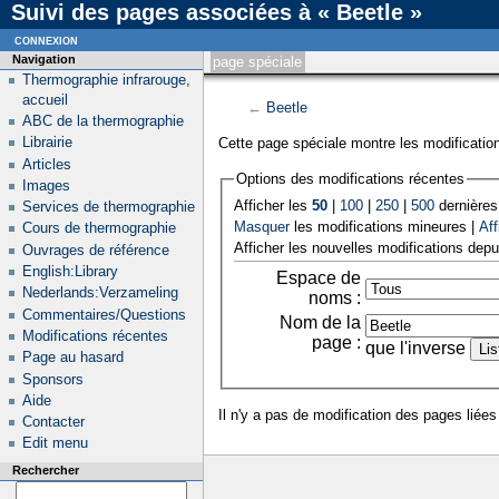
Suivi des pages associées à « Beetle »
connexion
Navigation
page spéciale
Thermographie infrarouge,
accueil
←
Beetle
ABC de la thermographie
Librairie
Cette page spéciale montre les modification
Articles
Options des modifications récentes
Images
Afficher les
50
|
100
|
250
|
500
dernières
Services de thermographie
Masquer
les modifications mineures |
Aff
Cours de thermographie
Afficher les nouvelles modifications depu
Ouvrages de référence
English:Library
Espace de
Nederlands:Verzameling
noms :
Commentaires/Questions
Nom de la
Modifications récentes
page :
que l'inverse
Page au hasard
Sponsors
Aide
Il n'y a pas de modification des pages liées
Contacter
Edit menu
Rechercher