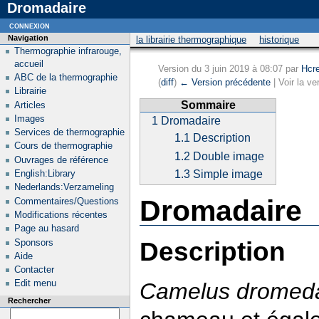
Dromadaire
connexion
Navigation
la librairie thermographique
historique
Thermographie infrarouge,
accueil
Version du 3 juin 2019 à 08:07 par
Hcr
ABC de la thermographie
(
diff
)
← Version précédente
| Voir la ve
Librairie
Sommaire
Articles
Images
1
Dromadaire
Services de thermographie
1.1
Description
Cours de thermographie
1.2
Double image
Ouvrages de référence
English:Library
1.3
Simple image
Nederlands:Verzameling
Dromadaire
Commentaires/Questions
Modifications récentes
Page au hasard
Description
Sponsors
Aide
Contacter
Edit menu
Camelus dromeda
Rechercher